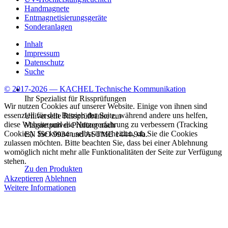
Handmagnete
Entmagnetisierungsgeräte
Sonderanlagen
Inhalt
Impressum
Datenschutz
Suche
© 2017-2026 — KACHEL Technische Kommunikation
Ihr Spezialist für Rissprüfungen
Wir nutzen Cookies auf unserer Website. Einige von ihnen sind
essenziell für den Betrieb der Seite, während andere uns helfen,
Universelle Rissprüfbänke zur
diese Website und die Nutzererfahrung zu verbessern (Tracking
Magnetpulver-Prüfung nach
Cookies). Sie können selbst entscheiden, ob Sie die Cookies
EN ISO 9934 und ASTME 1444-94a.
zulassen möchten. Bitte beachten Sie, dass bei einer Ablehnung
womöglich nicht mehr alle Funktionalitäten der Seite zur Verfügung
stehen.
Zu den Produkten
Akzeptieren
Ablehnen
Weitere Informationen