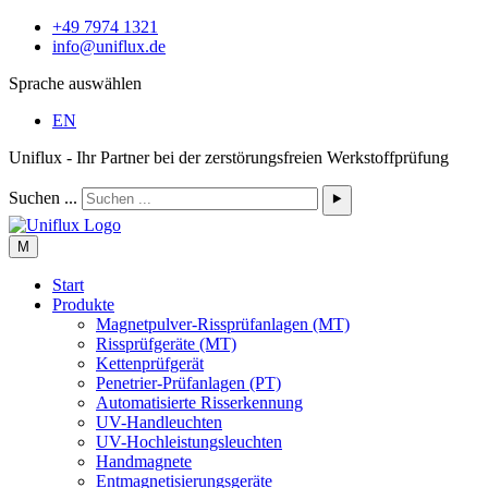
+49 7974 1321
info@uniflux.de
Sprache auswählen
EN
Uniflux - Ihr Partner bei der zerstörungsfreien Werkstoffprüfung
Suchen ...
⯈
M
Start
Produkte
Magnetpulver-Rissprüfanlagen (MT)
Rissprüfgeräte (MT)
Kettenprüfgerät
Penetrier-Prüfanlagen (PT)
Automatisierte Risserkennung
UV-Handleuchten
UV-Hochleistungsleuchten
Handmagnete
Entmagnetisierungsgeräte