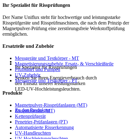
Ihr Spezialist für Rissprüfungen
Der Name
Uniflux
steht für hochwertige und leistungsstarke
Rissprüfgeräte und Rissprüfmaschinen, die nach dem Prinzip der
Magnetpulver-Prüfung eine zerstörungsfreie Werkstoffprüfung
ermöglichen.
Ersatzteile und Zubehör
Messgeräte und Testkörper - MT
Magnetisierungszubehör, Ersatz- & Verschleißteile
Ihr Spezialist für Rissprüfungen
Prüfmittel und Pumpen
UV-Zubehör
Senken Sie Ihren Energieverbrauch durch
Messgeräte und Testkörper - PT
den Einsatz unserer leistungsstarken
LED-UV-Hochleistungsleuchten.
Produkte
Magnetpulver-Rissprüfanlagen (MT)
Zu den Produkten
Rissprüfgeräte (MT)
Kettenprüfgerät
Penetrier-Prüfanlagen (PT)
Automatisierte Risserkennung
UV-Handleuchten
UV-Hochleistungsleuchten