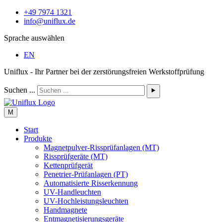
+49 7974 1321
info@uniflux.de
Sprache auswählen
EN
Uniflux - Ihr Partner bei der zerstörungsfreien Werkstoffprüfung
Suchen ...
⯈
M
Start
Produkte
Magnetpulver-Rissprüfanlagen (MT)
Rissprüfgeräte (MT)
Kettenprüfgerät
Penetrier-Prüfanlagen (PT)
Automatisierte Risserkennung
UV-Handleuchten
UV-Hochleistungsleuchten
Handmagnete
Entmagnetisierungsgeräte