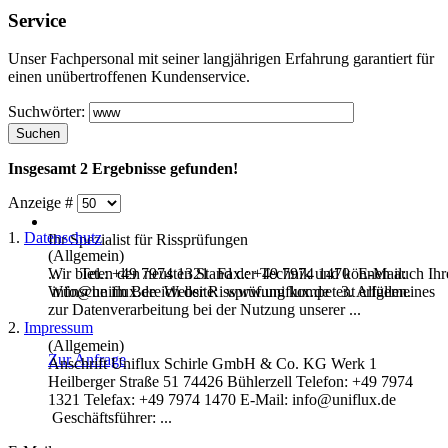
Service
Unser Fachpersonal mit seiner langjährigen Erfahrung garantiert für
einen unübertroffenen Kundenservice.
Suchwörter:
Suchen
Insgesamt
2
Ergebnisse gefunden!
Anzeige #
1.
Datenschutz
Ihr Spezialist für Rissprüfungen
(Allgemein)
Wir bieten den neusten Stand der Technik und können auch
Ihr
... Tel.: +49 7974 1321 Fax.: +49 7974 1470 E-Mail:
Wünsche im Bereich der Rissprüfung kompetent erfüllen.
info@uniflux.de Website:
www
.uniflux.de 3. Allgemeines
zur Datenverarbeitung bei der Nutzung unserer ...
2.
Impressum
(Allgemein)
Zur Anfrage
Anschrift Uniflux Schirle GmbH & Co. KG Werk 1
Heilberger Straße 51 74426 Bühlerzell Telefon: +49 7974
1321 Telefax: +49 7974 1470 E-Mail: info@uniflux.de
Geschäftsführer: ...