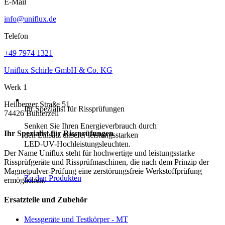
E-Mail
info@uniflux.de
Telefon
+49 7974 1321
Uniflux Schirle GmbH & Co. KG
Werk 1
Heilberger Straße 51
Ihr Spezialist für Rissprüfungen
74426 Bühlerzell
Senken Sie Ihren Energieverbrauch durch
Ihr Spezialist für Rissprüfungen
den Einsatz unserer leistungsstarken
LED-UV-Hochleistungsleuchten.
Der Name
Uniflux
steht für hochwertige und leistungsstarke
Rissprüfgeräte und Rissprüfmaschinen, die nach dem Prinzip der
Magnetpulver-Prüfung eine zerstörungsfreie Werkstoffprüfung
Zu den Produkten
ermöglichen.
Ersatzteile und Zubehör
Messgeräte und Testkörper - MT