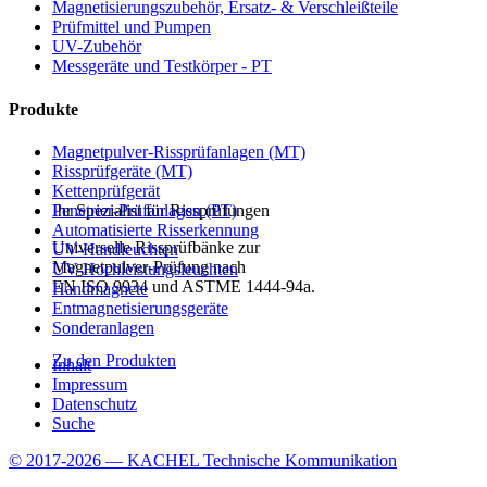
Magnetisierungszubehör, Ersatz- & Verschleißteile
Prüfmittel und Pumpen
UV-Zubehör
Messgeräte und Testkörper - PT
Produkte
Magnetpulver-Rissprüfanlagen (MT)
Rissprüfgeräte (MT)
Kettenprüfgerät
Penetrier-Prüfanlagen (PT)
Ihr Spezialist für Rissprüfungen
Automatisierte Risserkennung
Universelle Rissprüfbänke zur
UV-Handleuchten
Magnetpulver-Prüfung nach
UV-Hochleistungsleuchten
EN ISO 9934 und ASTME 1444-94a.
Handmagnete
Entmagnetisierungsgeräte
Sonderanlagen
Zu den Produkten
Inhalt
Impressum
Datenschutz
Suche
© 2017-2026 — KACHEL Technische Kommunikation